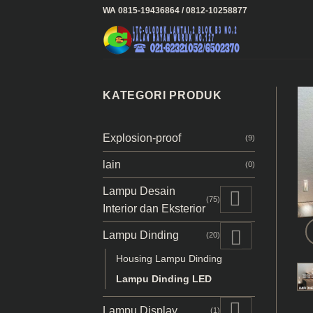
Skip
WA 0815-19436864 / 0812-10258877
to
content
KATEGORI PRODUK
Explosion-proof
(9)
lain
(0)
Lampu Desain
(75)
Interior dan Eksterior
Lampu Dinding
(20)
Housing Lampu Dinding
Lampu Dinding LED
Lampu Display
(1)