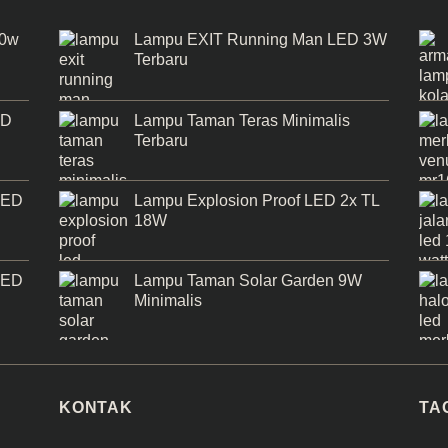
50w
Lampu EXIT Running Man LED 3W
Terbaru
ED
Lampu Taman Teras Minimalis
Terbaru
LED
Lampu Explosion Proof LED 2x TL
18W
LED
Lampu Taman Solar Garden 9W
Minimalis
KONTAK
TA