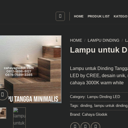
HOME
PRODUK LIST
KATEGO
HOME
/
LAMPU DINDING
/
L
Lampu untuk D
Lampu untuk Dinding Tangg
LED by CREE, desain unik, 
cahaya 3000K warm white
Category:
Lampu Dinding LED
Tags:
dinding
,
lampu untuk dinding
Brand:
Cahaya Glodok