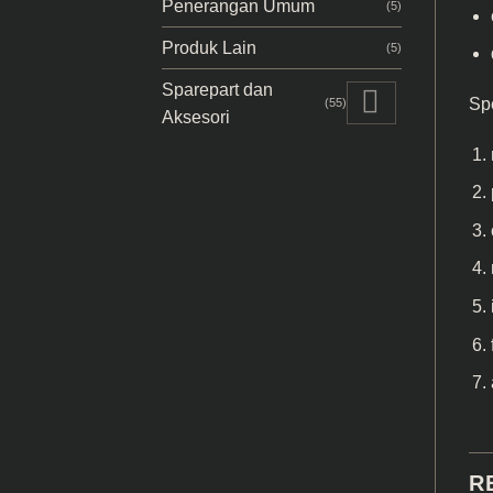
Penerangan Umum
(5)
Produk Lain
(5)
Sparepart dan
Spe
(55)
Aksesori
R