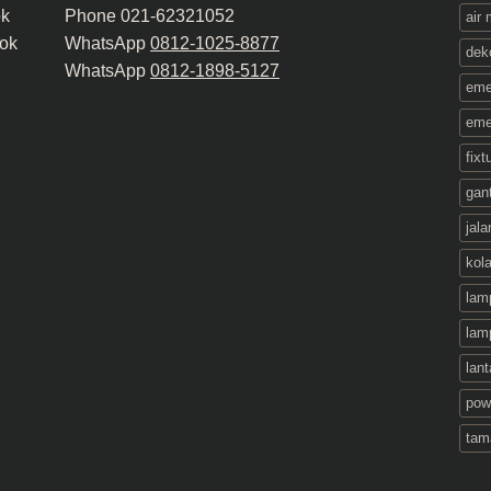
ok
Phone 021-62321052
air
ok
WhatsApp
0812-1025-8877
dek
WhatsApp
0812-1898-5127
eme
eme
fix
gant
jala
kol
lam
lam
lant
pow
tam