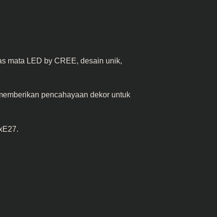
as mata LED by CREE, desain unik,
 memberikan pencahayaan dekor untuk
1xE27
.