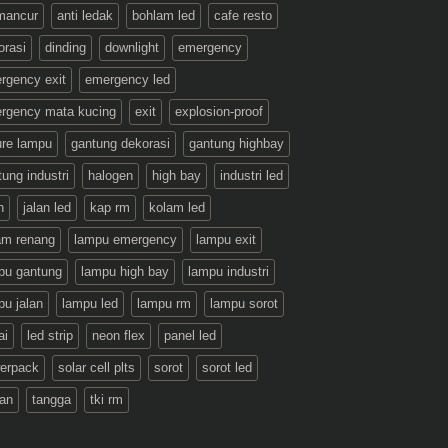
 mancur
anti ledak
bohlam led
cafe resto
orasi
dinding
downlight
emergency
rgency exit
emergency led
rgency mata kucing
exit
explosion-proof
ture lampu
gantung dekorasi
gantung highbay
ung industri
halogen
high bay
industri led
n
jalan led
kap rm
kolam led
am renang
lampu emergency
lampu exit
pu gantung
lampu high bay
lampu industri
pu jalan
lampu led
lampu rm
lampu sorot
ai
led strip
neon flex
panel led
erpack
solar cell plts
sorot
sorot led
an
tangga
tki rm