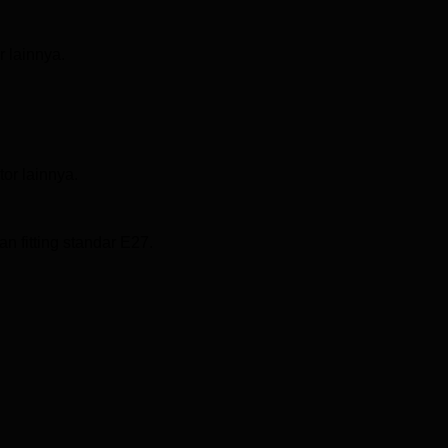
 lainnya.
or lainnya.
n fitting standar E27.