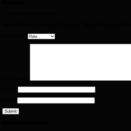
Reviews
There are no reviews yet.
Be the first to review “Lampu Tower Menara Me
Your rating
*
Your review
*
Name
*
Email
*
Related products