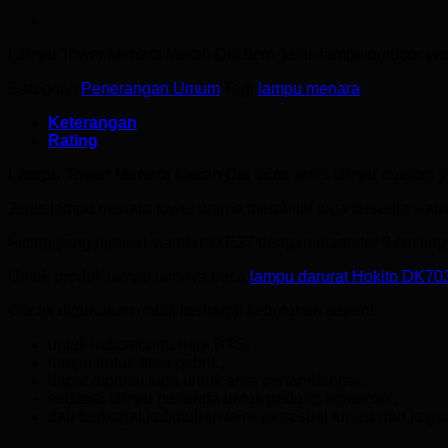
Lampu Tower Menara Merah
Dia 9cm, jenis lampu outdoor yan
Category:
Penerangan Umum
Tag:
lampu menara
Keterangan
Rating
Lampu Tower Menara Merah Dia 9cm
, jenis lampu outdoor 
Jenis lampu menara tower warna merah ini juga tersedia warn
Fitting yang dipakai standar 1xE27 dengan diameter 9 cm ting
Untuk produk lampu lainnya baca
lampu darurat Hokito DK70
Cocok digunakan untuk berbagai kebutuhan seperti:
untuk indicator menara BTS,
lampu untuk area pabrik,
dapat dipakai juga untuk area pertambangan,
sebagai lampu penanda untuk gedung komersial,
dan berbagai kebutuhan lainnya sesuai fungsi dan kegu