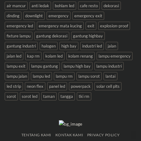
air mancur
anti ledak
bohlam led
cafe resto
dekorasi
dinding
downlight
emergency
emergency exit
emergency led
emergency mata kucing
exit
explosion-proof
fixture lampu
gantung dekorasi
gantung highbay
gantung industri
halogen
high bay
industri led
jalan
jalan led
kap rm
kolam led
kolam renang
lampu emergency
lampu exit
lampu gantung
lampu high bay
lampu industri
lampu jalan
lampu led
lampu rm
lampu sorot
lantai
led strip
neon flex
panel led
powerpack
solar cell plts
sorot
sorot led
taman
tangga
tki rm
TENTANG KAMI
KONTAK KAMI
PRIVACY POLICY