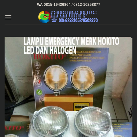
Skip
WA 0815-19436864 / 0812-10258877
to
content