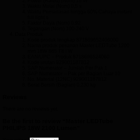
Power (Rated) (Nom) 18 W
Waktu Mulai (Nom) 0,5 s
Waktu Pemanasan hingga 60% Cahaya instant
full light s
Faktor Daya (Nom) 0.92
Tegangan (Nom) 100-240 V
Data Produk
Kode produk lengkap 871869652406000
Nama produk pesanan Master LEDTube 1200
mm 18W 865 T8 I W
EAN/UPC – Produk 8718696524060
Kode urutan 929001187812
SAP Numerator – Jumlah Per Pak 1
SAP Numerator – Pak per Bagian Luar 10
No. Material (12NC) 929001187812
Berat Bersih (Bagian) 0,230 kg
Reviews
There are no reviews yet.
Be the first to review “Master LEDTube
PHILIPS 18W 2100 Lumen”