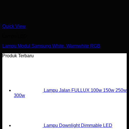
Quick View
Lampu LED
Lampu Modul Samsung White, Warmwhite RGB
Produk Terbaru
Lampu Jalan FULLUX 100w 150w 250w
300w
Lampu Downlight Dimmable LED