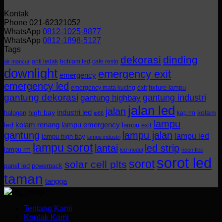
Kontak
Phone 021-62321052
WhatsApp
0812-1025-8877
WhatsApp
0812-1898-5127
Tags
dekorasi
dinding
anti ledak
bohlam led
cafe resto
air mancur
downlight
emergency exit
emergency
emergency led
fixture lampu
emergency mata kucing
exit
gantung dekorasi
gantung industri
gantung highbay
jalan led
jalan
industri led
halogen
high bay
kolam
kap rm
ip66
lampu
kolam renang
lampu emergency
led
lampu exit
gantung
lampu jalan
lampu led
lampu high bay
lampu industri
lampu sorot
lantai
led strip
lampu rm
led modul
neon flex
sorot led
sorot
solar cell plts
panel led
powerpack
taman
tangga
Tentang Kami
Kontak Kami