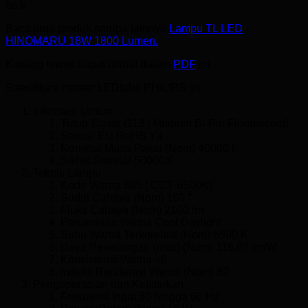
baik.
Baca juga produk serupa lainnya
Lampu TL LED
HINOMARU 18W 1800 Lumen.
Katalog teknis dapat dilihat dalam
PDF
ini.
Spesifikasi master LEDtube PHILIPS ini:
Informasi Umum
Tutup-Dasar G13 [ Medium Bi-Pin Fluorescent]
Sesuai EU RoHS Ya
Nominal Masa Pakai (Nom) 40000 h
Siklus Sakelar 50000X
Teknis Lampu
Kode Warna 865 [ CCT 6500K]
Sudut Cahaya (Nom) 160 °
Fluks Cahaya (Nom) 2100 lm
Penandaan Warna Cool Daylight
Suhu Warna Terkorelasi (Nom) 6500 K
Daya Penerangan (nilai) (Nom) 116,67 lm/W
Konsistensi Warna <6
Indeks Renderasi Warna (Nom) 82
Pengoperasian dan Kelistrikan
Frekuensi Input 50 hingga 60 Hz