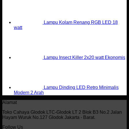
Lampu Kolam Renang RGB LED 18
watt
Lampu Insect Killer 2x20 watt Ekonomis
Lampu Dinding LED Retro Minimalis
Modern 2 Arah
Alamat
Toko Cahaya Glodok LTC-Glodok LT 2 Blok B3 No.2 Jalan
Hayam Wuruk No.127 Glodok Jakarta - Barat.
Follow Us