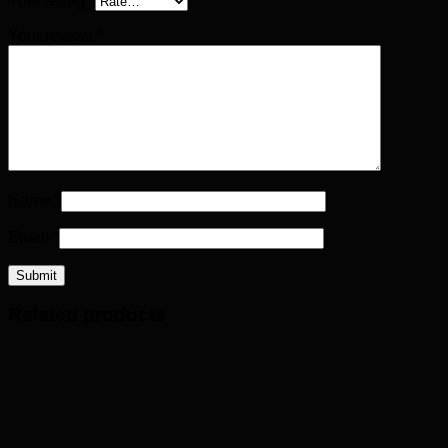
Your rating
*
Your review
*
Name
*
Email
*
Related products