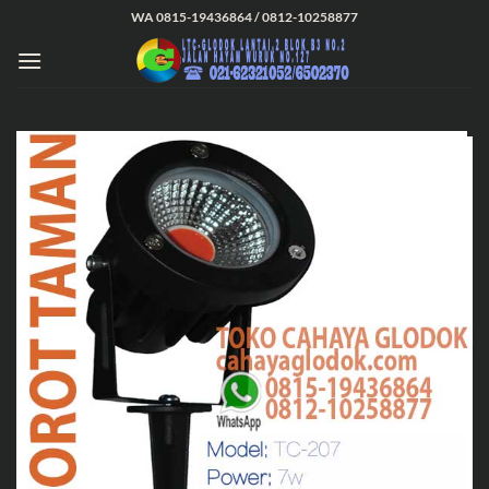
Skip
WA 0815-19436864 / 0812-10258877
to
content