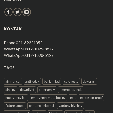
KONTAK
Phone 021-62321052
WhatsApp
0812-1025-8877
WhatsApp
0812-1898-5127
TAGS
air mancur
anti ledak
bohlam led
cafe resto
dekorasi
dinding
downlight
emergency
emergency exit
emergency led
emergency mata kucing
exit
explosion-proof
fixture lampu
gantung dekorasi
gantung highbay