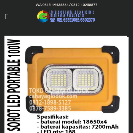
Skip
WA 0815-19436864 / 0812-10258877
to
content