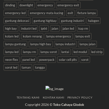
dinding
downlight
emergency
emergency exit
emergency led
emergency mata kucing
exit
fixture lampu
gantung dekorasi
gantung highbay
gantung industri
halogen
high bay
industri led
ip66
jalan
jalan led
kap rm
kolam led
kolam renang
lampu emergency
lampu exit
lampu gantung
lampu high bay
lampu industri
lampu jalan
lampu led
lampu rm
lampu sorot
lantai
led modul
led strip
neon flex
panel led
powerpack
solar cell plts
sorot
sorot led
taman
tangga
TENTANG KAMI
KONTAK KAMI
PRIVACY POLICY
Copyright 2026 ©
Toko Cahaya Glodok