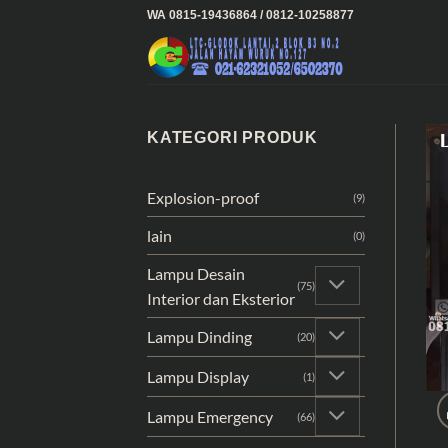
Skip
WA 0815-19436864 / 0812-10258877
to
content
KATEGORI PRODUK
Explosion-proof
(9)
lain
(0)
Lampu Desain
(75)
Interior dan Eksterior
Lampu Dinding
(20)
Lampu Display
(1)
Lampu Emergency
(66)