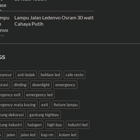
Lampu Jalan Ledenvo Osram 30 watt
Cahaya Putih
GS
 mancur
anti ledak
bohlam led
cafe resto
orasi
dinding
downlight
emergency
rgency exit
emergency led
rgency mata kucing
exit
fixture lampu
tung dekorasi
gantung highbay
tung industri
halogen
high bay
industri led
6
jalan
jalan led
kap rm
kolam led