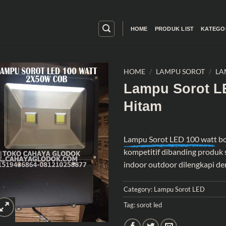
HOME
PRODUK LIST
KATEGO
HOME
/
LAMPU SOROT
/
LA
Lampu Sorot L
Hitam
Lampu Sorot LED 100 watt
bo
kompetitif dibanding produk 
indoor outdoor dilengkapi de
Category:
Lampu Sorot LED
Tag:
sorot led