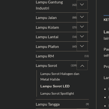
Lampu Gantung
(42)
Industri
Lampu Jalan
(88)
KE
Lampu Kolam
(25)
La
Lampu Lantai
(16)
lai
Lampu Plafon
(60)
Pad
se
Lampu RM
(11)
Lampu Sorot
(109)
Pro
Lampu Sorot Halogen dan
Lam
Metal Halide
Lampu Sorot LED
Lampu Sorot Spotlight
Lampu Tangga
(9)