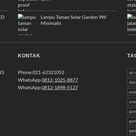
ED
Lampu Taman Solar Garden 9W
Minimalis
KONTAK
TA
B3
Phone 021-62321052
air
WhatsApp
0812-1025-8877
dek
WhatsApp
0812-1898-5127
eme
eme
gan
gan
ip6