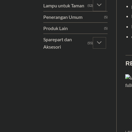
Lampu untuk Taman
(52)
Penerangan Umum
(5)
Produk Lain
(5)
Sparepart dan
(55)
Aksesori
R
LAM