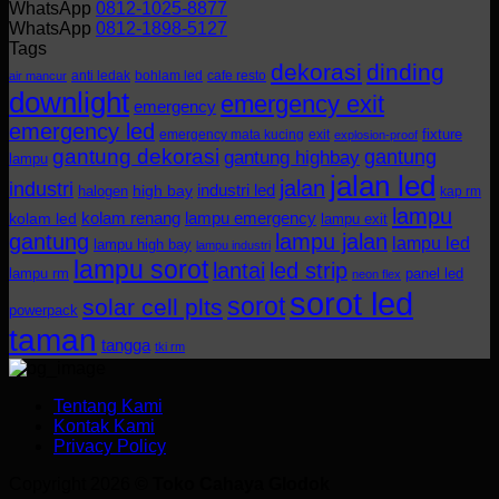
WhatsApp
0812-1025-8877
WhatsApp
0812-1898-5127
Tags
dekorasi
dinding
anti ledak
bohlam led
cafe resto
air mancur
downlight
emergency exit
emergency
emergency led
fixture
emergency mata kucing
exit
explosion-proof
gantung dekorasi
gantung
gantung highbay
lampu
jalan led
jalan
industri
industri led
halogen
high bay
kap rm
lampu
kolam renang
lampu emergency
kolam led
lampu exit
gantung
lampu jalan
lampu led
lampu high bay
lampu industri
lampu sorot
lantai
led strip
lampu rm
panel led
neon flex
sorot led
sorot
solar cell plts
powerpack
taman
tangga
tki rm
Tentang Kami
Kontak Kami
Privacy Policy
Copyright 2026 ©
Toko Cahaya Glodok