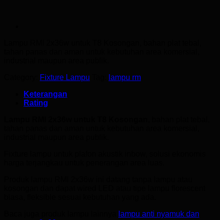
Lampu RMI 2x36w
untuk T8 Kosongan, bahan plat tebal,
tahan panas dan aman untuk kebutuhan area komersial,
industrial maupun area publik.
Category:
Fixture Lampu
Tag:
lampu rm
Keterangan
Rating
Lampu RMI 2x36w untuk T8 Kosongan
, bahan plat tebal,
tahan panas dan aman untuk kebutuhan area komersial,
industrial maupun area publik.
Fixture lampu untuk plafon akustik inbow, solusi ekonomis
harga terjangkau untuk penerangan area luas.
Produk lampu RMI 2x36w ini datang tanpa lampu atau
kosongan dan dapat wired LED atau tipe lampu florescent
biasa, fleksible sesuai kebutuhan yang ada.
Baca juga produk lampu lainnya
lampu anti nyamuk dan