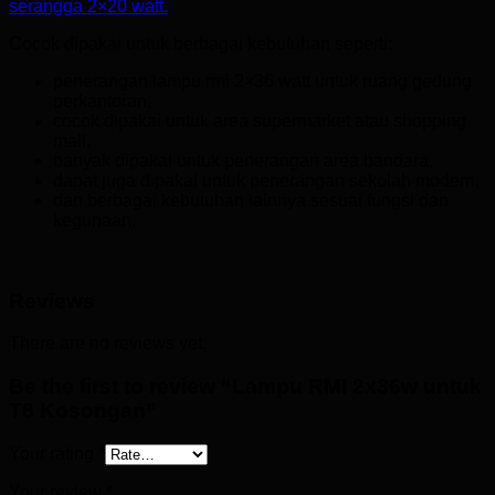
serangga 2×20 watt.
Cocok dipakai untuk berbagai kebutuhan seperti:
penerangan lampu rmi 2×36 watt untuk ruang gedung
perkantoran,
cocok dipakai untuk area supermarket atau shopping
mall,
banyak dipakai untuk penerangan area bandara,
dapat juga dipakai untuk penerangan sekolah modern,
dan berbagai kebutuhan lainnya sesuai fungsi dan
kegunaan.
Reviews
There are no reviews yet.
Be the first to review “Lampu RMI 2x36w untuk
T8 Kosongan”
Your rating
*
Your review
*