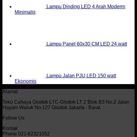
Lampu Dinding LED 4 Arah Moderm
Minimalis
Lampu Panel 60x30 CM LED 24 watt
Lampu Jalan PJU LED 150 watt
Ekonomis
Alamat
Toko Cahaya Glodok LTC-Glodok LT 2 Blok B3 No.2 Jalan
Hayam Wuruk No.127 Glodok Jakarta - Barat.
Follow Us
Kontak
Phone 021-62321052