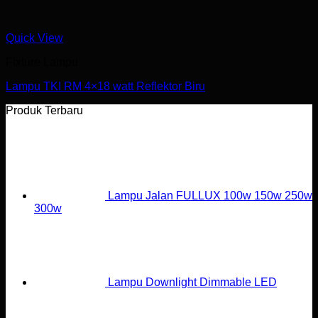
Quick View
Fixture Lampu
Lampu TKI RM 4×18 watt Reflektor Biru
Produk Terbaru
Lampu Jalan FULLUX 100w 150w 250w
300w
Lampu Downlight Dimmable LED