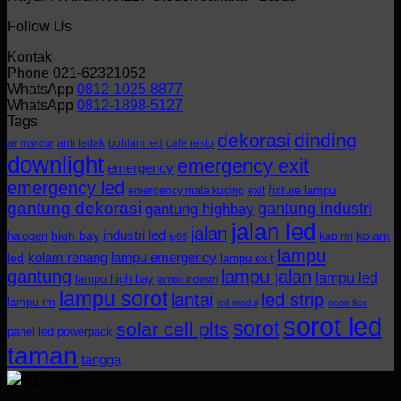
Follow Us
Kontak
Phone 021-62321052
WhatsApp
0812-1025-8877
WhatsApp
0812-1898-5127
Tags
dekorasi
dinding
anti ledak
bohlam led
cafe resto
air mancur
downlight
emergency exit
emergency
emergency led
fixture lampu
emergency mata kucing
exit
gantung dekorasi
gantung industri
gantung highbay
jalan led
jalan
industri led
halogen
high bay
kolam
kap rm
ip66
lampu
kolam renang
lampu emergency
led
lampu exit
gantung
lampu jalan
lampu led
lampu high bay
lampu industri
lampu sorot
lantai
led strip
lampu rm
led modul
neon flex
sorot led
sorot
solar cell plts
panel led
powerpack
taman
tangga