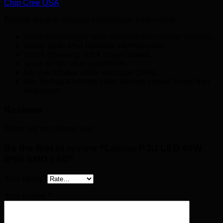
Chip Cree USA
.
Banyak dipakai sebagai penerangan jalan untuk:
untuk penerangan jalan komplek perumahan modern,
lampu jalan area bandara internasional,
cocok dipasang untuk obyek wisata,
untuk lampu jalan pedestrian,
banyak dipakai untuk lapangan parkir,
dan berbagai kondisi jalan lainnya sesuai fungsi dan
kegunaan
Reviews
There are no reviews yet.
Be the first to review “Lampu PJU LED 40W
IP65 SMD LED”
Your rating
*
Your review
*