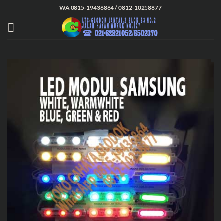
Skip
WA 0815-19436864 / 0812-10258877
to
content