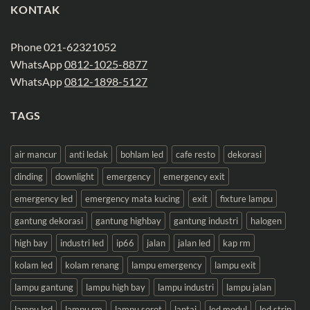
KONTAK
Phone 021-62321052
WhatsApp
0812-1025-8877
WhatsApp
0812-1898-5127
TAGS
air mancur
anti ledak
bohlam led
cafe resto
dekorasi
dinding
downlight
emergency
emergency exit
emergency led
emergency mata kucing
exit
fixture lampu
gantung dekorasi
gantung highbay
gantung industri
halogen
high bay
industri led
ip66
jalan
jalan led
kap rm
kolam led
kolam renang
lampu emergency
lampu exit
lampu gantung
lampu high bay
lampu industri
lampu jalan
lampu led
lampu rm
lampu sorot
lantai
led modul
led strip