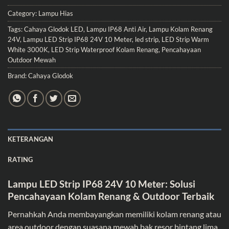
Category:
Lampu Hias
Tags:
Cahaya Glodok LED
,
Lampu IP68 Anti Air
,
Lampu Kolam Renang
24V
,
Lampu LED Strip IP68 24V 10 Meter
,
led strip
,
LED Strip Warm
White 3000K
,
LED Strip Waterproof Kolam Renang
,
Pencahayaan
Outdoor Mewah
Brand:
Cahaya Glodok
KETERANGAN
RATING
Lampu LED Strip IP68 24V 10 Meter: Solusi
Pencahayaan Kolam Renang & Outdoor Terbaik
Pernahkah Anda membayangkan memiliki kolam renang atau
area outdoor dengan suasana mewah bak resor bintang lima