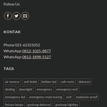
Follow Us
KONTAK
Phone 021-62321052
WhatsApp
0812-1025-8877
WhatsApp
0812-1898-5127
TAGS
air mancur
anti ledak
bohlam led
cafe resto
dekorasi
dinding
downlight
emergency
emergency exit
emergency led
emergency mata kucing
exit
explosion-proof
fixture lampu
gantung dekorasi
gantung highbay