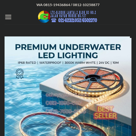
Skip
WA 0815-19436864 / 0812-10258877
to
content