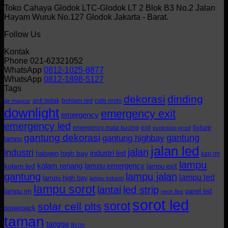
Toko Cahaya Glodok LTC-Glodok LT 2 Blok B3 No.2 Jalan
Hayam Wuruk No.127 Glodok Jakarta - Barat.
Follow Us
Kontak
Phone 021-62321052
WhatsApp
0812-1025-8877
WhatsApp
0812-1898-5127
Tags
dekorasi
dinding
anti ledak
bohlam led
cafe resto
air mancur
downlight
emergency exit
emergency
emergency led
fixture
emergency mata kucing
exit
explosion-proof
gantung dekorasi
gantung
gantung highbay
lampu
jalan led
jalan
industri
industri led
halogen
high bay
kap rm
lampu
kolam renang
lampu emergency
kolam led
lampu exit
gantung
lampu jalan
lampu led
lampu high bay
lampu industri
lampu sorot
lantai
led strip
lampu rm
panel led
neon flex
sorot led
sorot
solar cell plts
powerpack
taman
tangga
tki rm