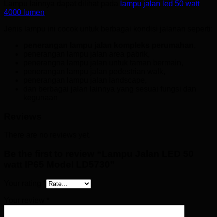
Lampu lainnya dapat dilihat pada
lampu jalan led 50 watt
4000 lumen
.
Jenis lampu ini cocok untuk berbagai kondisi jalanan seperti:
penerangan lampu jalan kompleks perumahan
,
penerangan lampu jalan area pabrik,
penerangna lampu jalan untuk taman bermain,
penerangan lampu jalan pedestrian walk,
penerangan lampu jalan landscape,
dan berbagai jalan lainnya yang sesuai fungsi dan
kegunaan
Reviews
There are no reviews yet.
Be the first to review “Lampu Jalan LED 50
watt IP65 Model LD5730”
Your rating
*
Your review
*