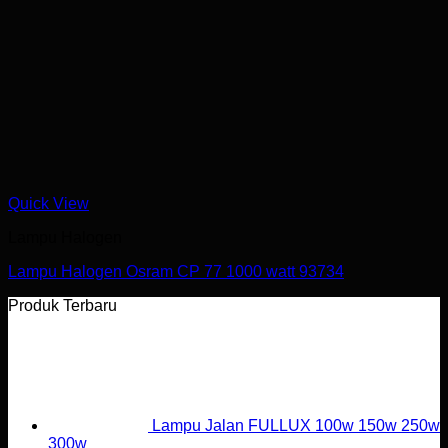
Quick View
Lampu Halogen
Lampu Halogen Osram CP 77 1000 watt 93734
Produk Terbaru
Lampu Jalan FULLUX 100w 150w 250w
300w