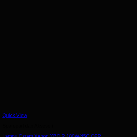
Quick View
Sparepart dan Aksesori
Lampu Osram Xenon XBO R 180W/45C OFR