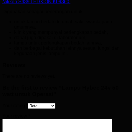
Nikkon S439 LEDXION K09360.
Digunakan sebagai penerangan untuk:
untuk lampu bedah di rumah sakit swasta pada
umumnya,
klinik yang mempunyai perlengkapan bedah,
dapat juga dipakai di laboratorium,
lampu untuk perlengkapan bedah lainnya,
dan berbagai kebutuhan lainnya sesuai fungsi dan
kegunaan jenis lampu ini.
Reviews
There are no reviews yet.
Be the first to review “Lampu Hybec 24v 50
watt untuk Operasi”
Your rating
*
Your review
*