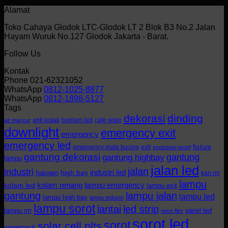
Alamat
Toko Cahaya Glodok LTC-Glodok LT 2 Blok B3 No.2 Jalan
Hayam Wuruk No.127 Glodok Jakarta - Barat.
Follow Us
Kontak
Phone 021-62321052
WhatsApp
0812-1025-8877
WhatsApp
0812-1898-5127
Tags
dekorasi
dinding
anti ledak
bohlam led
cafe resto
air mancur
downlight
emergency exit
emergency
emergency led
fixture
emergency mata kucing
exit
explosion-proof
gantung dekorasi
gantung
gantung highbay
lampu
jalan led
jalan
industri
industri led
halogen
high bay
kap rm
lampu
kolam renang
lampu emergency
kolam led
lampu exit
gantung
lampu jalan
lampu led
lampu high bay
lampu industri
lampu sorot
lantai
led strip
lampu rm
panel led
neon flex
sorot led
sorot
solar cell plts
powerpack