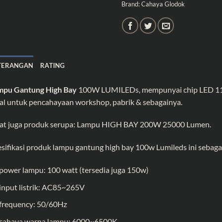
Brand:
Cahaya Glodok
TERANGAN
RATING
mpu Gantung High Bay
100W LUMILEDs, mempunyai chip LED 110pc
al untuk pencahayaan workshop, pabrik & sebagainya.
at juga produk serupa:
Lampu HIGH BAY 200W 25000 Lumen
.
sifikasi produk lampu gantung high bay 100w Lumileds ini sebagai
power lampu: 100 watt (tersedia juga 150w)
input listrik: AC85~265V
frequency: 50/60Hz
cahaya warna lampu: 6000~6500K