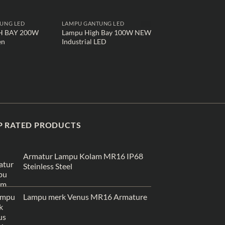
UNG LED
LAMPU GANTUNG LED
LAMPU GANTUNG LED
H BAY 200W
Lampu High Bay 100W NEW
Philips Essential Lo
en
Industrial LED
BY088P 20w 30w 4
P RATED PRODUCTS
Armatur Lampu Kolam MR16 IP68
Steinless Steel
Lampu merk Venus MR16 Armature