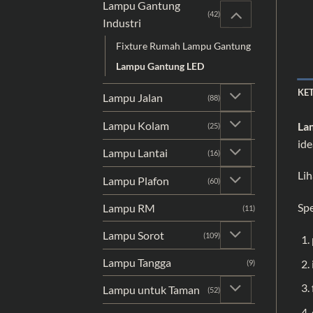
Lampu Gantung
(42)
Industri
Fixture Rumah Lampu Gantung
Lampu Gantung LED
KE
Lampu Jalan
(88)
Lampu Kolam
La
(25)
ide
Lampu Lantai
(16)
Lih
Lampu Plafon
(60)
Spe
Lampu RM
(11)
Lampu Sorot
(109)
Lampu Tangga
(9)
Lampu untuk Taman
(52)