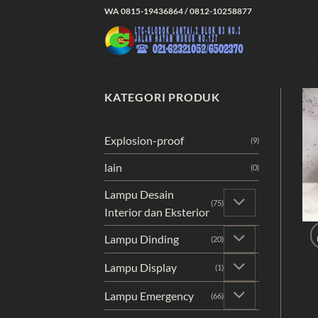
Skip
WA 0815-19436864 / 0812-10258877
to
content
KATEGORI PRODUK
Explosion-proof
(9)
lain
(0)
Lampu Desain
(75)
Interior dan Eksterior
Lampu Dinding
(20)
Lampu Display
(1)
Lampu Emergency
(66)