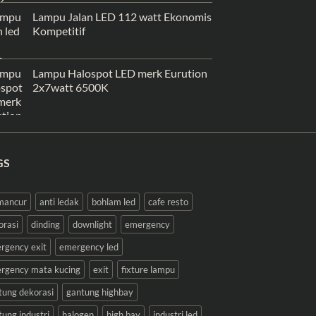
Lampu Jalan LED 112 watt Ekonomis
Kompetitif
Lampu Halospot LED merk Eurution
2x7watt 6500K
GS
 mancur
anti ledak
bohlam led
cafe resto
orasi
dinding
downlight
emergency
rgency exit
emergency led
rgency mata kucing
exit
fixture lampu
tung dekorasi
gantung highbay
tung industri
halogen
high bay
industri led