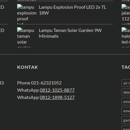
ED
Lampu Explosion Proof LED 2x TL
18W
ED
Lampu Taman Solar Garden 9W
Minimalis
KONTAK
TA
B3
Phone 021-62321052
air
WhatsApp
0812-1025-8877
dek
WhatsApp
0812-1898-5127
eme
eme
gan
gan