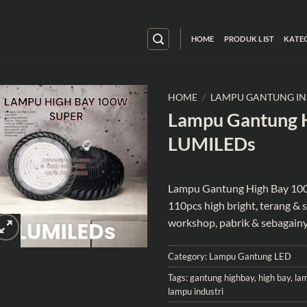
HOME
PRODUK LIST
KATE
HOME
/
LAMPU GANTUNG IN
Lampu Gantung 
LUMILEDs
Lampu Gantung High Bay
100
110pcs high bright, terang & 
workshop, pabrik & sebagain
Category:
Lampu Gantung LED
Tags:
gantung highbay
,
high bay
,
la
lampu industri