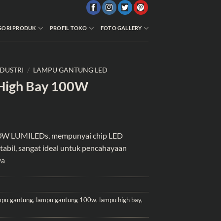
GORI PRODUK
PROFIL TOKO
FOTO GALLERY
DUSTRI
/
LAMPU GANTUNG LED
High Bay 100W
W LUMILEDs, mempunyai chip LED
stabil, sangat ideal untuk pencahayaan
ya
mpu gantung
,
lampu gantung 100w
,
lampu high bay
,