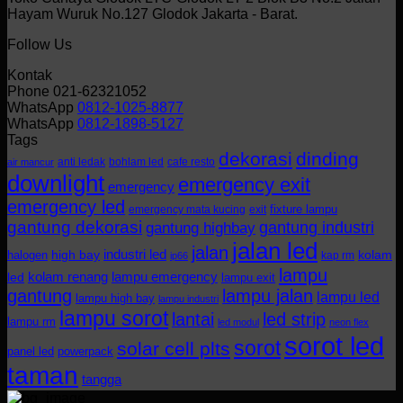
Hayam Wuruk No.127 Glodok Jakarta - Barat.
Follow Us
Kontak
Phone 021-62321052
WhatsApp
0812-1025-8877
WhatsApp
0812-1898-5127
Tags
dekorasi
dinding
anti ledak
bohlam led
cafe resto
air mancur
downlight
emergency exit
emergency
emergency led
fixture lampu
emergency mata kucing
exit
gantung dekorasi
gantung industri
gantung highbay
jalan led
jalan
industri led
halogen
high bay
kolam
kap rm
ip66
lampu
kolam renang
lampu emergency
led
lampu exit
gantung
lampu jalan
lampu led
lampu high bay
lampu industri
lampu sorot
lantai
led strip
lampu rm
led modul
neon flex
sorot led
sorot
solar cell plts
panel led
powerpack
taman
tangga