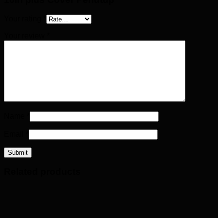
Your rating
*
Your review
*
Name
*
Email
*
Related products