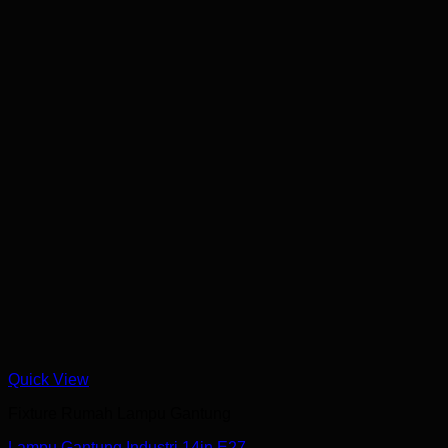
Quick View
Fixture Rumah Lampu Gantung
Lampu Gantung Industri 14in E27