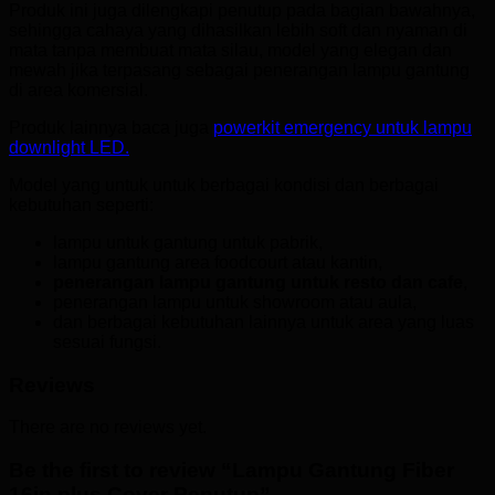
Produk ini juga dilengkapi penutup pada bagian bawahnya,
sehingga cahaya yang dihasilkan lebih soft dan nyaman di
mata tanpa membuat mata silau, model yang elegan dan
mewah jika terpasang sebagai penerangan lampu gantung
di area komersial.
Produk lainnya baca juga
powerkit emergency untuk lampu
downlight LED.
Model yang untuk untuk berbagai kondisi dan berbagai
kebutuhan seperti:
lampu untuk gantung untuk pabrik,
lampu gantung area foodcourt atau kantin,
penerangan lampu gantung untuk resto dan cafe
,
penerangan lampu untuk showroom atau aula,
dan berbagai kebutuhan lainnya untuk area yang luas
sesuai fungsi.
Reviews
There are no reviews yet.
Be the first to review “Lampu Gantung Fiber
16in plus Cover Penutup”