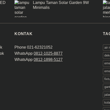
LED
Lampu Taman Solar Garden 9W
Minimalis
KONTAK
TA
ok
Phone 021-62321052
air
ok
WhatsApp
0812-1025-8877
dek
WhatsApp
0812-1898-5127
eme
eme
fix
gant
jala
kol