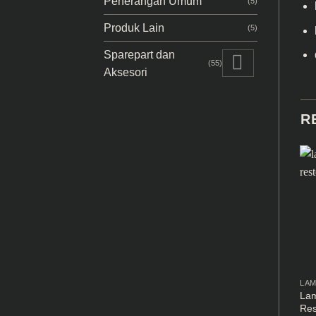
Penerangan Umum
(5)
Produk Lain
(5)
Sparepart dan
(55)
Aksesori
R
Lam
Res