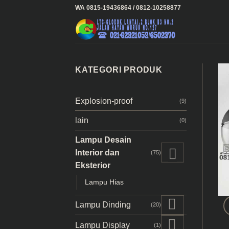
Skip
WA 0815-19436864 / 0812-10258877
to
content
KATEGORI PRODUK
Explosion-proof
(9)
lain
(0)
Lampu Desain
Interior dan
(75)
Eksterior
Lampu Hias
Lampu Dinding
(20)
Lampu Display
(1)