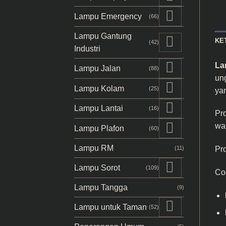
Lampu Emergency
(66)
Lampu Gantung
KE
(42)
Industri
La
Lampu Jalan
(88)
ung
Lampu Kolam
(25)
yan
Lampu Lantai
(16)
Pro
wa
Lampu Plafon
(60)
Lampu RM
(11)
Pr
Lampu Sorot
(109)
Coc
Lampu Tangga
(9)
Lampu untuk Taman
(52)