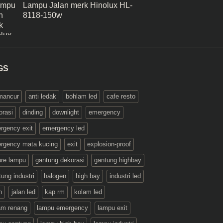
Lampu Jalan merk Hinolux HL-
8118-150w
GS
 mancur
anti ledak
bohlam led
cafe resto
orasi
dinding
downlight
emergency
rgency exit
emergency led
rgency mata kucing
exit
explosion-proof
ture lampu
gantung dekorasi
gantung highbay
ung industri
halogen
high bay
industri led
n
jalan led
kap rm
kolam led
am renang
lampu emergency
lampu exit