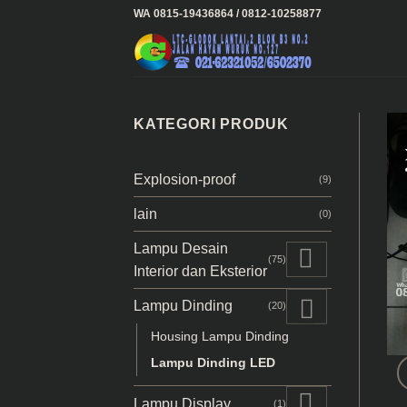
Skip
WA 0815-19436864 / 0812-10258877
to
content
KATEGORI PRODUK
Explosion-proof
(9)
lain
(0)
Lampu Desain
(75)
Interior dan Eksterior
Lampu Dinding
(20)
Housing Lampu Dinding
Lampu Dinding LED
Lampu Display
(1)