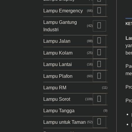
Lampu Emergency
(66)
Lampu Gantung
KE
(42)
Industri
La
Lampu Jalan
(88)
yan
ber
Lampu Kolam
(25)
Lampu Lantai
(16)
Pa
men
Lampu Plafon
(60)
Pr
Lampu RM
(11)
Lampu Sorot
(109)
Pr
Lampu Tangga
(9)
Lampu untuk Taman
(52)