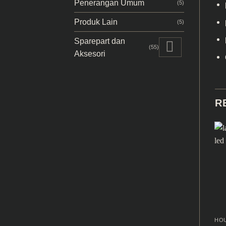
Penerangan Umum
(5)
Produk Lain
(5)
Sparepart dan
(55)
Aksesori
R
HOU