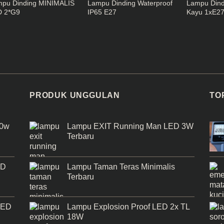
pu Dinding MINIMALIS
Lampu Dinding Waterproof
Lampu Din
D 2*G9
IP65 E27
Kayu 1xE2
PRODUK UNGGULAN
TO
50w
Lampu EXIT Running Man LED 3W
Terbaru
ED
Lampu Taman Teras Minimalis
Terbaru
LED
Lampu Explosion Proof LED 2x TL
18W