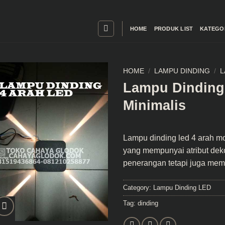
HOME
PRODUK LIST
KATEGO
HOME
/
LAMPU DINDING
/
L
Lampu Dinding
Minimalis
Lampu dinding led 4 arah
mo
yang mempunyai atribut deko
penerangan tetapi juga memb
Category:
Lampu Dinding LED
Tag:
dinding