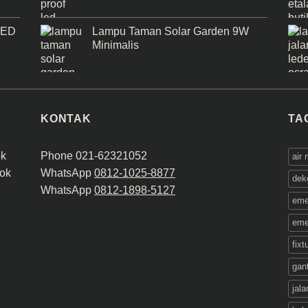
LED
Lampu Taman Solar Garden 9W
Minimalis
KONTAK
TA
ok
Phone 021-62321052
air
ok
WhatsApp
0812-1025-8877
dek
WhatsApp
0812-1898-5127
eme
eme
fix
gant
jala