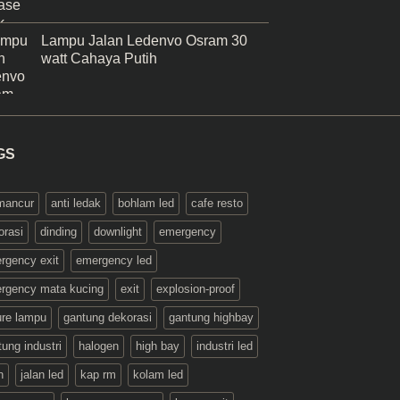
Lampu Jalan Ledenvo Osram 30
watt Cahaya Putih
GS
 mancur
anti ledak
bohlam led
cafe resto
orasi
dinding
downlight
emergency
rgency exit
emergency led
rgency mata kucing
exit
explosion-proof
ture lampu
gantung dekorasi
gantung highbay
ung industri
halogen
high bay
industri led
n
jalan led
kap rm
kolam led